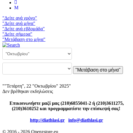
"Δείτε ανά χρόνο"
"Δείτε ανά μήνα"
"Δείτε ανά εβδομάδα"
"Δείτε σήμερα"
"Μετάβαση στο μήνα"
"Μετάβαση στο μήνα"
""Τετάρτη", 22 "Οκτωβρίου" 2025"
Δεν βρέθηκαν εκδηλώσεις
Επικοινωνήστε μαζί μας (210)6855041-2 ή (210)3611275,
(210)3610252 και προγραμματίστε την επίσκεψή σας!
http://diathlasi.gr
info@diathlasi.gr
© 2016 - 2026 Openzstore.eu