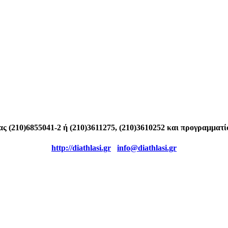
ς (210)6855041-2 ή (210)3611275, (210)3610252 και προγραμματ
http://diathlasi.gr
info@diathlasi.gr