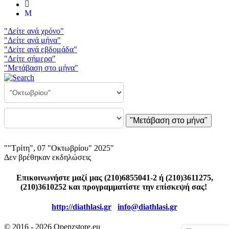
"Δείτε ανά χρόνο"
"Δείτε ανά μήνα"
"Δείτε ανά εβδομάδα"
"Δείτε σήμερα"
"Μετάβαση στο μήνα"
"Μετάβαση στο μήνα"
""Τρίτη", 07 "Οκτωβρίου" 2025"
Δεν βρέθηκαν εκδηλώσεις
Επικοινωνήστε μαζί μας (210)6855041-2 ή (210)3611275,
(210)3610252 και προγραμματίστε την επίσκεψή σας!
http://diathlasi.gr
info@diathlasi.gr
© 2016 - 2026 Openzstore.eu