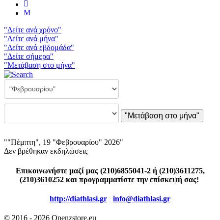
"Δείτε ανά χρόνο"
"Δείτε ανά μήνα"
"Δείτε ανά εβδομάδα"
"Δείτε σήμερα"
"Μετάβαση στο μήνα"
"Μετάβαση στο μήνα"
""Πέμπτη", 19 "Φεβρουαρίου" 2026"
Δεν βρέθηκαν εκδηλώσεις
Επικοινωνήστε μαζί μας (210)6855041-2 ή (210)3611275,
(210)3610252 και προγραμματίστε την επίσκεψή σας!
http://diathlasi.gr
info@diathlasi.gr
© 2016 - 2026 Openzstore.eu